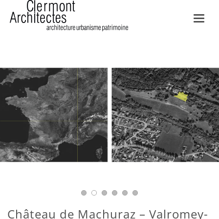
Toggl
navig
Château de Machuraz – Valromey-