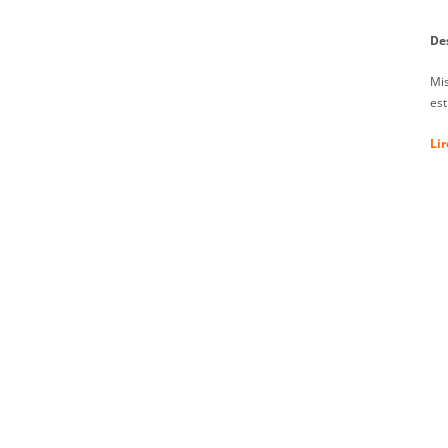
De
Mis
est
Lir